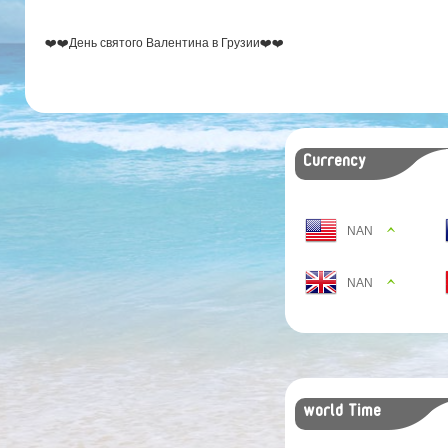
❤️
❤️
День святого Валентина в Грузии
❤️
❤️
Currency
NAN
NAN
world Time