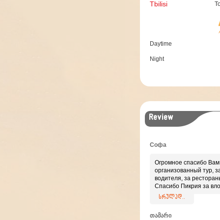
Tbilisi
T
Daytime
Night
Review
Софа
Огромное спасибо Вам
организованный тур, з
водителя, за ресторан
Спасибо Пикрия за вл
Приятно иметь дело с
სრულად..
профессионалами!
თამარი