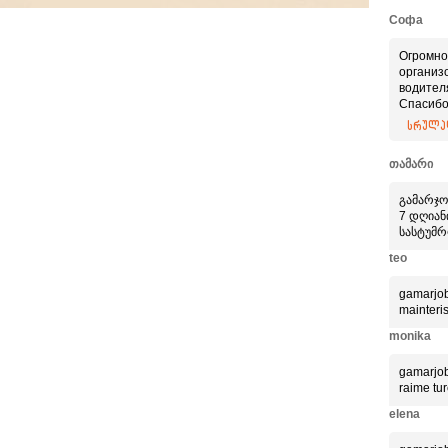
Софа
Огромно
организ
водител
Спасибо
Приятно
სრულად
професс
თამარი
გამარჯო
7 დღიანი
სასტუმრ
teo
gamarjob
mainteri
monika
gamarjob
raime tur
elena