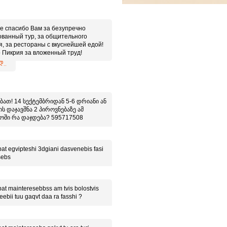
е спасибо Вам за безупречно
ованный тур, за общительного
я, за рестораны с вкуснейшей едой!
 Пикрия за вложенный труд!
 иметь дело с настоящими
..
ионалами!
ბათ! 14 სექტემბრიდან 5-6 დრიანი ან
ს დაჯავშნა 2 პიროვნებაზე ამ
ოში რა დაჯდება? 595717508
at egvipteshi 3dgiani dasvenebis fasi
sebs
at mainteresebbss am tvis bolostvis
eebii tuu gaqvt daa ra fasshi ?