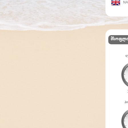
N
მსოფლ
ლ
ჰო