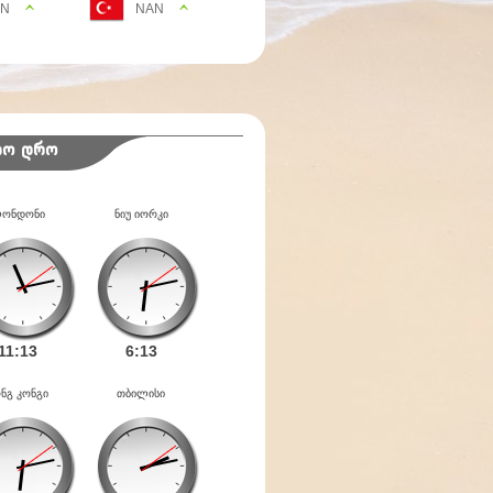
AN
NAN
იო დრო
ონდონი
ნიუ იორკი
11:
13
6:
13
ნგ კონგი
თბილისი