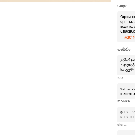
Софа
Огромно
организ
водител
Спасибо
Приятно
სრულად
професс
თამარი
გამარჯო
7 დღიანი
სასტუმრ
teo
gamarjob
mainteri
monika
gamarjob
raime tur
elena