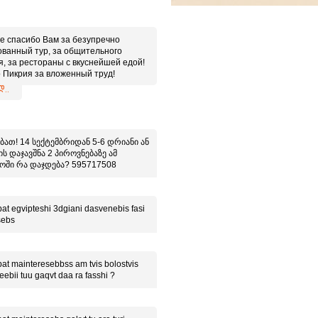
е спасибо Вам за безупречно
ованный тур, за общительного
я, за рестораны с вкуснейшей едой!
 Пикрия за вложенный труд!
 иметь дело с настоящими
..
ионалами!
ბათ! 14 სექტემბრიდან 5-6 დრიანი ან
ს დაჯავშნა 2 პიროვნებაზე ამ
ოში რა დაჯდება? 595717508
at egvipteshi 3dgiani dasvenebis fasi
sebs
at mainteresebbss am tvis bolostvis
eebii tuu gaqvt daa ra fasshi ?