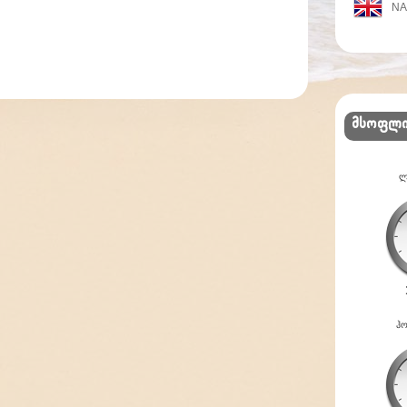
N
მსოფლ
ლ
ჰო