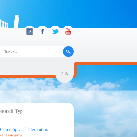
RUS
GEO
ENG
инный Тур
 Сентябрь - 1 Сентябрь
иапазон даты)