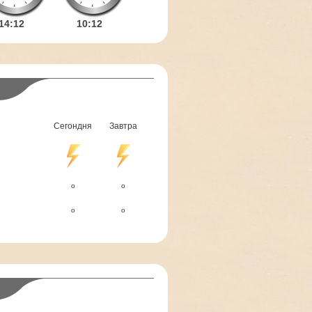
14:
12
10:
12
Сегондня
Завтра
o
o
o
o