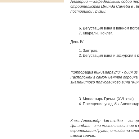
Алаверди
— кафедральный собор пе
строительства
Цминда Самеба
в
Тб
постройкой Грузии.
Дегустация вина в винном погр
Кварели. Ночлег.
День IV :
Завтрак.
Дегустация вина и экскурсия в
"Корпорация Киндзмараули"
- один и
Расположен в самом центре городка
знаменитого полусладкого вина "Кин
Монастырь Греми. (XVI века)
Посещение усадьбы Александр
Князь
Александр Чавчавадзе
— генер
Цинандали
-
это место известное и 
европеизация Грузии, отсюда начало
имеем сейчас.