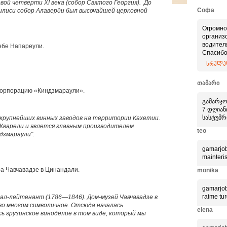
рвой четверти
XI
века
(собор
Святого Георгия). До
Софа
илиси
собор Алаверди был высочайшей церковной
Огромно
организ
водител
ебе Напареули.
Спасибо
Приятно
სრულად
професс
თამარი
 корпорацию «Киндзмараули».
გამარჯო
7 დღიანი
სასტუმრ
з крупнейших винных заводов на территории Кахетии.
 Кварели и явлется главным производителем
teo
дзмараули".
gamarjob
mainteri
а Чавчавадзе в Цинандали.
monika
gamarjob
raime tur
ал-лейтенант (
1786—1846).
Дом-музей Чавчавадзе в
во многом символичное. Отсюда началась
elena
сь грузинское виноделие в том виде, который мы