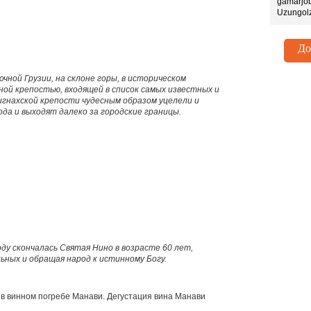
gamarjob
Uzungol
До
очной
Грузии, на склоне горы, в историческом
ой крепостью, входящей в список самых известных и
игнахской крепости чудесным образом уцелели и
да и выходят далеко за городские границы.
оду скончалась Святая Нино в возрасте 60 лет,
льных и обращая народ к истинному Богу.
 в винном погребе Манави. Дегустация вина Манави