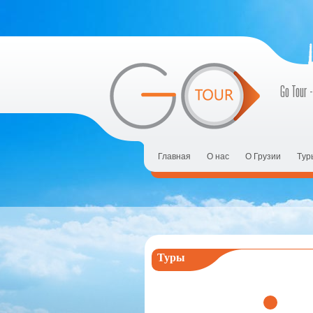
Go Tour -
Главная
О нас
О Грузии
Tур
Туры