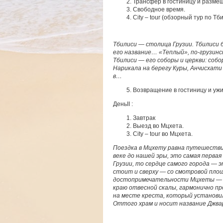
Трансфер в гостиницу и разме
Свободное время.
City – tour (обзорный тур по Тб
Тбилиси
— столица Грузии. Тбилиси 
его название…
«Теплый», по-грузин
Тбилиси
— его соборы и церкви: соб
Нарикала на берегу Куры, Анчисхати
в…
Возвращение в гостиницу и ужи
ДеньII :
Завтрак
Выезд во Мцхета.
City – tour во Мцхета.
Поездка в Мцхету равна путешестви
веке до нашей эры, это самая перва
Грузии, то сердце самого города
— э
стоит и сверху
— со смотровой площ
достопримечательности Мцхеты
— 
краю отвесной скалы, гармонично про
на месте креста, который установи
Оттого храм и носит название Джвар