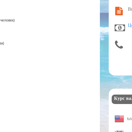
В
6 человек)
Ц
ак)
Курс в
N