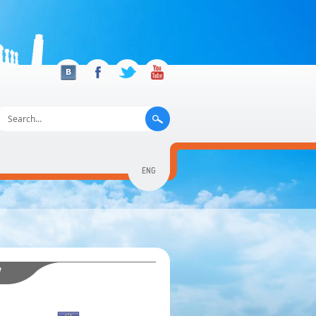
ENG
GEO
RUS
y