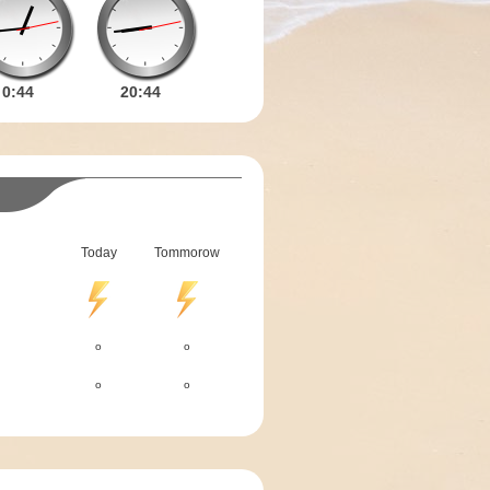
0:
44
20:
44
Today
Tommorow
o
o
o
o