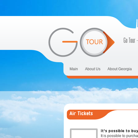
Go Tour -
Main
About Us
About Georgia
Air Tickets
It's possible to bu
It is possible to purchas