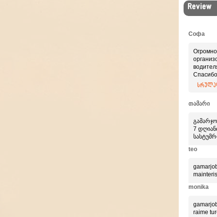
Review
Софа
Огромно
организ
водител
Спасибо
Приятно
სრულად
професс
თამარი
გამარჯო
7 დღიანი
სასტუმრ
teo
gamarjob
mainteri
monika
gamarjob
raime tur