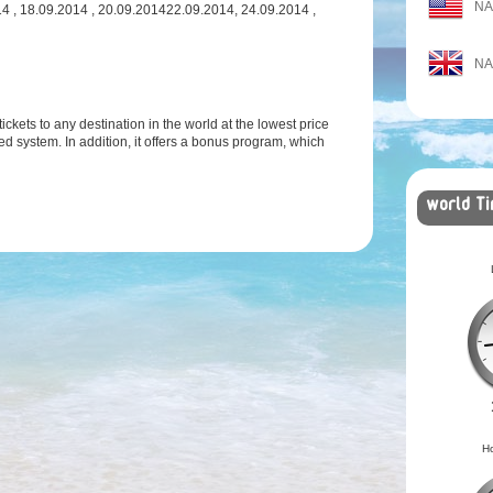
N
4 , 18.09.2014 , 20.09.201422.09.2014, 24.09.2014 ,
N
 tickets to any destination in the world at the lowest price
ted system. In addition, it offers a bonus program, which
world T
H