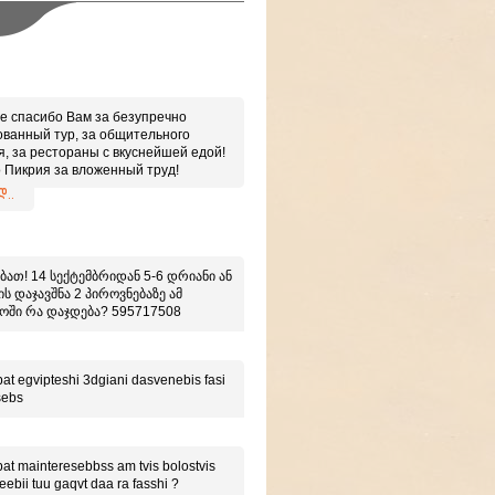
е спасибо Вам за безупречно
ованный тур, за общительного
я, за рестораны с вкуснейшей едой!
 Пикрия за вложенный труд!
 иметь дело с настоящими
..
ионалами!
ბათ! 14 სექტემბრიდან 5-6 დრიანი ან
ს დაჯავშნა 2 პიროვნებაზე ამ
ოში რა დაჯდება? 595717508
at egvipteshi 3dgiani dasvenebis fasi
sebs
at mainteresebbss am tvis bolostvis
eebii tuu gaqvt daa ra fasshi ?