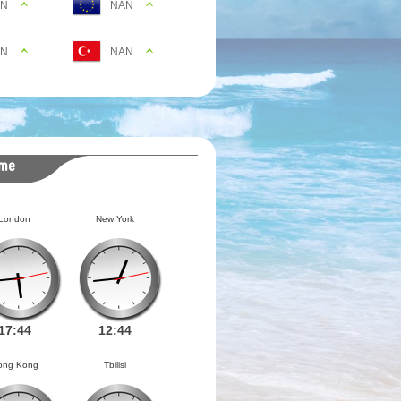
AN
NAN
AN
NAN
ime
London
New York
17:
44
12:
44
ong Kong
Tbilisi