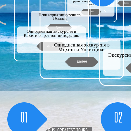
Грузию с отдыхом на море- 8
Далее
дней
Далее
Пешеходная экскурсия по
Тбилиси
Далее
Однодневная экскурсия в
Кахетию- регион виноделия.
Однодневная экскурсия в
Далее
Мцхета и Уплисцихе.
Экскурсио
Далее
01
02
RUS_GREATEST TOURS