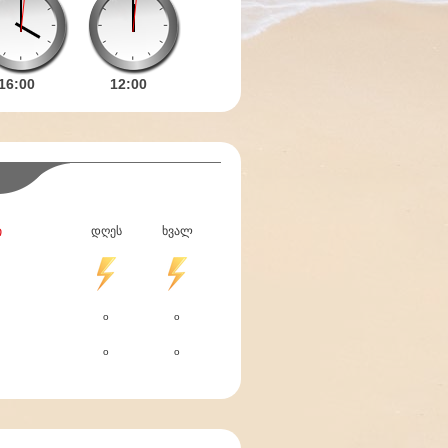
16:
00
12:
00
ი
დღეს
ხვალ
o
o
o
o