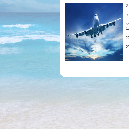
შ
თ
ა
1
2
2