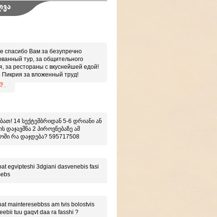
ლვა
е спасибо Вам за безупречно
ованный тур, за общительного
я, за рестораны с вкуснейшей едой!
 Пикрия за вложенный труд!
 иметь дело с настоящими
..
ионалами!
ბათ! 14 სექტემბრიდან 5-6 დრიანი ან
ს დაჯავშნა 2 პიროვნებაზე ამ
ოში რა დაჯდება? 595717508
at egvipteshi 3dgiani dasvenebis fasi
sebs
at mainteresebbss am tvis bolostvis
eebii tuu gaqvt daa ra fasshi ?