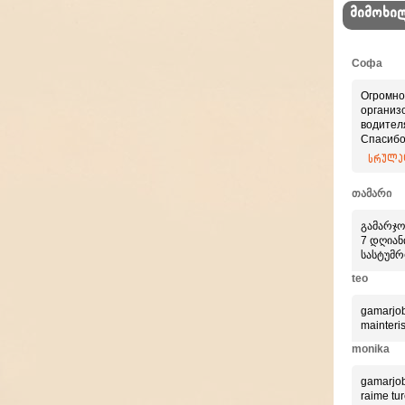
მიმოხი
Софа
Огромно
организ
водител
Спасибо
Приятно
სრულად
професс
თამარი
გამარჯო
7 დღიანი
სასტუმრ
teo
gamarjob
mainteri
monika
gamarjob
raime tur