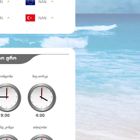
AN
NAN
AN
NAN
იო დრო
ონდონი
ნიუ იორკი
9:
00
4:
00
ნგ კონგი
თბილისი