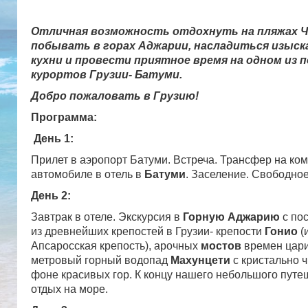
Отличная возможность отдохнуть на пляжах Ч
побывать в горах Аджарии, насладиться изыск
кухни и провести приятное время на одном из 
курортов Грузии- Батуми.
Добро пожаловать в Грузию!
Программа:
День 1:
Прилет в аэропорт Батуми. Встреча. Трансфер на к
автомобиле в отель в
Батуми
. Заселение. Свободное
День 2:
Завтрак в отеле. Экскурсия в
Горную Аджарию
с по
из древнейших крепостей в Грузии- крепости
Гонио
(
Апсаросская крепость), арочных
мостов
времен ца
метровый горный водопад
Махунцети
с кристально 
фоне красивых гор. К концу нашего небольшого путе
отдых на море.